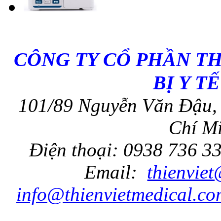
CÔNG TY CỔ PHẦN T
BỊ Y T
101/89 Nguyễn Văn Đậu, 
Chí Mi
Điện thoại: 0938 736 3
Email:
thienvie
info@thienvietmedical.co