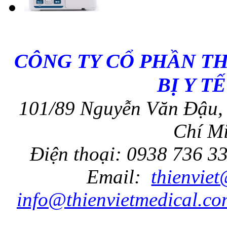
CÔNG TY CỔ PHẦN T
BỊ Y T
101/89 Nguyễn Văn Đậu, 
Chí Mi
Điện thoại: 0938 736 3
Email:
thienvie
info@thienvietmedical.co