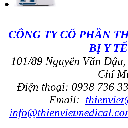
CÔNG TY CỔ PHẦN T
BỊ Y T
101/89 Nguyễn Văn Đậu, 
Chí Mi
Điện thoại: 0938 736 3
Email:
thienvie
info@thienvietmedical.co