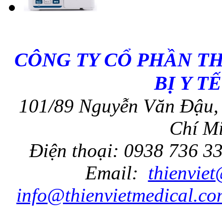
CÔNG TY CỔ PHẦN T
BỊ Y T
101/89 Nguyễn Văn Đậu, 
Chí Mi
Điện thoại: 0938 736 3
Email:
thienvie
info@thienvietmedical.co