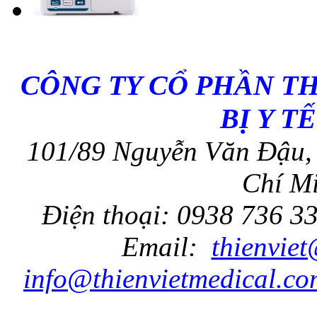
CÔNG TY CỔ PHẦN T
BỊ Y T
101/89 Nguyễn Văn Đậu, 
Chí Mi
Điện thoại: 0938 736 3
Email:
thienvie
info@thienvietmedical.co