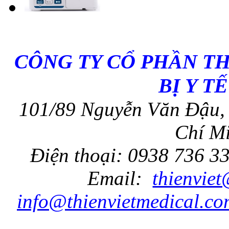
CÔNG TY CỔ PHẦN T
BỊ Y T
101/89 Nguyễn Văn Đậu, 
Chí Mi
Điện thoại: 0938 736 3
Email:
thienvie
info@thienvietmedical.co