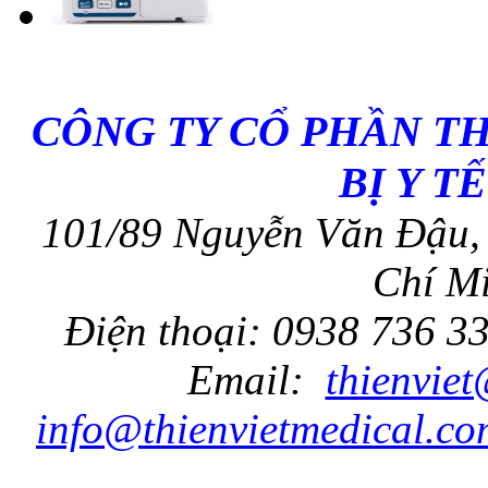
CÔNG TY CỔ PHẦN T
BỊ Y T
101/89 Nguyễn Văn Đậu, 
Chí Mi
Điện thoại: 0938 736 3
Email:
thienvie
info@thienvietmedical.co