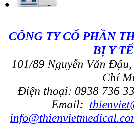
CÔNG TY CỔ PHẦN T
BỊ Y T
101/89 Nguyễn Văn Đậu, 
Chí Mi
Điện thoại: 0938 736 3
Email:
thienvie
info@thienvietmedical.co