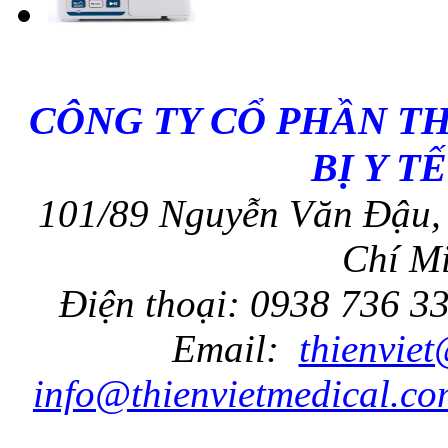
CÔNG TY CỔ PHẦN T
BỊ Y T
101/89 Nguyễn Văn Đậu, 
Chí Mi
Điện thoại: 0938 736 3
Email:
thienvie
info@thienvietmedical.co