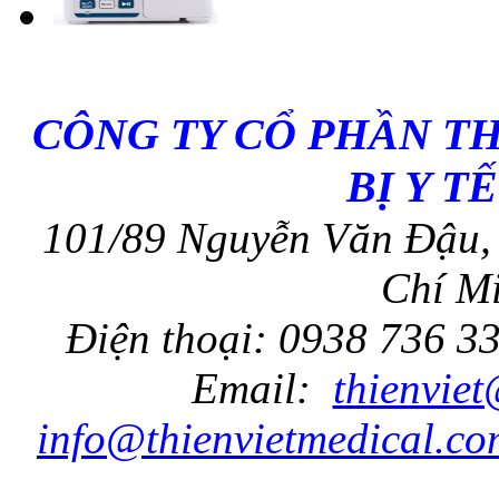
CÔNG TY CỔ PHẦN T
BỊ Y T
101/89 Nguyễn Văn Đậu, 
Chí Mi
Điện thoại: 0938 736 3
Email:
thienvie
info@thienvietmedical.co