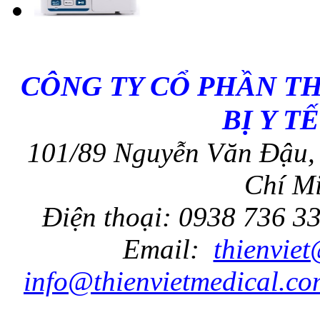
CÔNG TY CỔ PHẦN T
BỊ Y T
101/89 Nguyễn Văn Đậu, 
Chí Mi
Điện thoại: 0938 736 3
Email:
thienvie
info@thienvietmedical.co