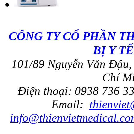
CÔNG TY CỔ PHẦN T
BỊ Y T
101/89 Nguyễn Văn Đậu, 
Chí Mi
Điện thoại: 0938 736 3
Email:
thienvie
info@thienvietmedical.co