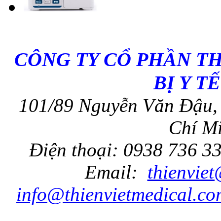
CÔNG TY CỔ PHẦN T
BỊ Y T
101/89 Nguyễn Văn Đậu, 
Chí Mi
Điện thoại: 0938 736 3
Email:
thienvie
info@thienvietmedical.co