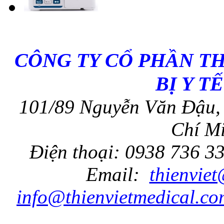
CÔNG TY CỔ PHẦN T
BỊ Y T
101/89 Nguyễn Văn Đậu, 
Chí Mi
Điện thoại: 0938 736 3
Email:
thienvie
info@thienvietmedical.co