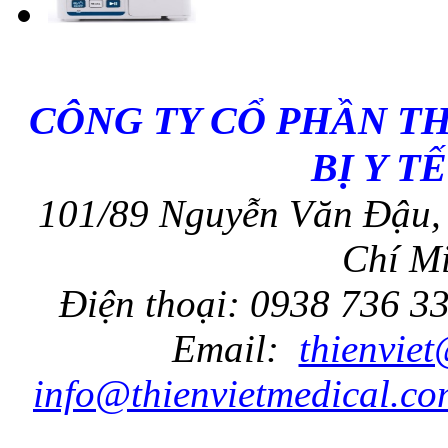
CÔNG TY CỔ PHẦN T
BỊ Y T
101/89 Nguyễn Văn Đậu, 
Chí Mi
Điện thoại: 0938 736 3
Email:
thienvie
info@thienvietmedical.co