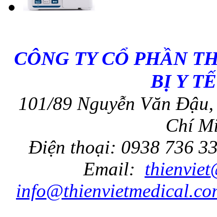
CÔNG TY CỔ PHẦN T
BỊ Y T
101/89 Nguyễn Văn Đậu, 
Chí Mi
Điện thoại: 0938 736 3
Email:
thienvie
info@thienvietmedical.co