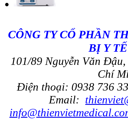
CÔNG TY CỔ PHẦN T
BỊ Y T
101/89 Nguyễn Văn Đậu, 
Chí Mi
Điện thoại: 0938 736 3
Email:
thienvie
info@thienvietmedical.co