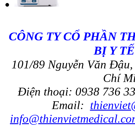
CÔNG TY CỔ PHẦN T
BỊ Y T
101/89 Nguyễn Văn Đậu, 
Chí Mi
Điện thoại: 0938 736 3
Email:
thienvie
info@thienvietmedical.co