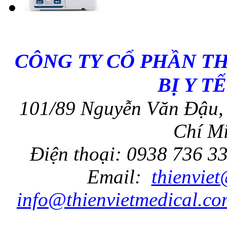
CÔNG TY CỔ PHẦN T
BỊ Y T
101/89 Nguyễn Văn Đậu, 
Chí Mi
Điện thoại: 0938 736 3
Email:
thienvie
info@thienvietmedical.co