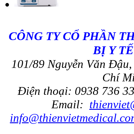
CÔNG TY CỔ PHẦN T
BỊ Y T
101/89 Nguyễn Văn Đậu, 
Chí Mi
Điện thoại: 0938 736 3
Email:
thienvie
info@thienvietmedical.co