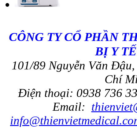
CÔNG TY CỔ PHẦN T
BỊ Y T
101/89 Nguyễn Văn Đậu, 
Chí Mi
Điện thoại: 0938 736 3
Email:
thienvie
info@thienvietmedical.co