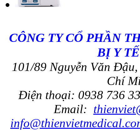
CÔNG TY CỔ PHẦN T
BỊ Y T
101/89 Nguyễn Văn Đậu, 
Chí Mi
Điện thoại: 0938 736 3
Email:
thienvie
info@thienvietmedical.co