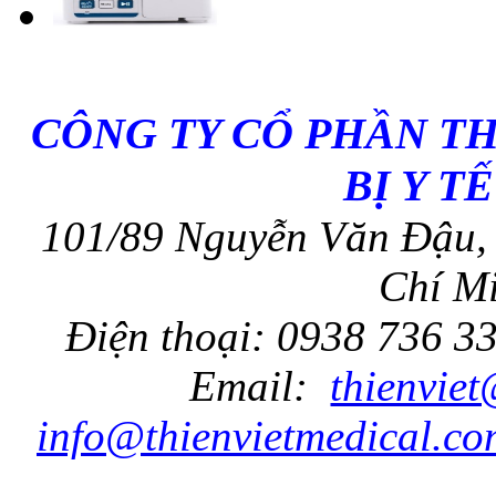
CÔNG TY CỔ PHẦN T
BỊ Y T
101/89 Nguyễn Văn Đậu, 
Chí Mi
Điện thoại: 0938 736 3
Email:
thienvie
info@thienvietmedical.co